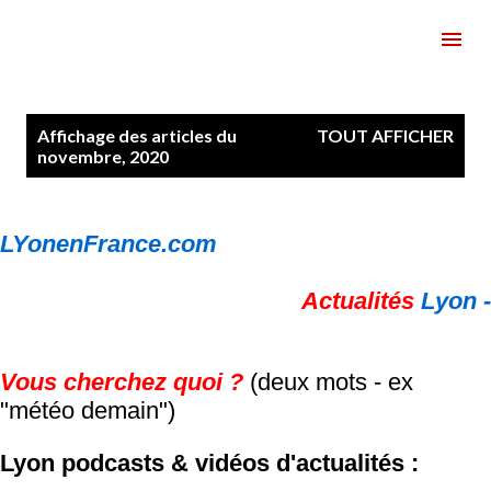
Accéder au contenu principal
A
Affichage des articles du
TOUT AFFICHER
r
novembre, 2020
t
i
c
LYonenFrance.com
l
e
Actualités
Lyon -
s
Vous cherchez quoi ?
(deux mots - ex
"météo demain")
Lyon podcasts & vidéos d'actualités :